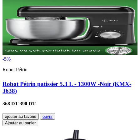
-5%
Robot Pétrin
Robot Pétrin patissier 5.3 L - 1300W -Noir (KMX-
3638)
368 DT
390 DT
ajouter au favoris
ouvrir
Ajouter au panier