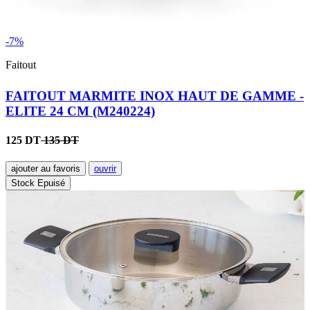
-7%
Faitout
FAITOUT MARMITE INOX HAUT DE GAMME -
ELITE 24 CM (M240224)
125 DT
135 DT
ajouter au favoris
ouvrir
Stock Epuisé