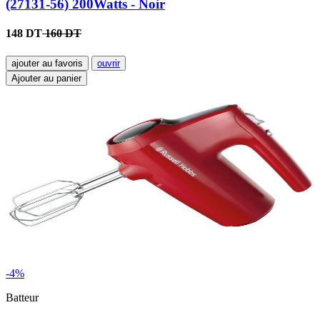
(27131-56) 200Watts - Noir
148 DT
160 DT
ajouter au favoris
ouvrir
Ajouter au panier
-4%
Batteur