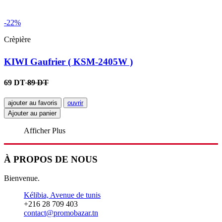
-22%
Crèpière
KIWI Gaufrier ( KSM-2405W )
69 DT
89 DT
ajouter au favoris
ouvrir
Ajouter au panier
Afficher Plus
À PROPOS DE NOUS
Bienvenue.
Kélibia, Avenue de tunis
+216 28 709 403
contact@promobazar.tn