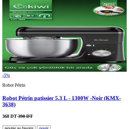
-5%
Robot Pétrin
Robot Pétrin patissier 5.3 L - 1300W -Noir (KMX-
3638)
368 DT
390 DT
ajouter au favoris
ouvrir