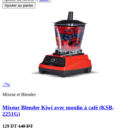
Ajouter au panier
-7%
Mixeur et Blender
Mixeur Blender Kiwi avec moulin à café (KSB-
2251G)
129 DT
140 DT