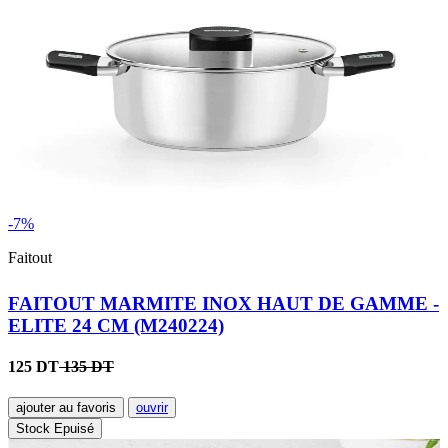
-7%
Faitout
FAITOUT MARMITE INOX HAUT DE GAMME -
ELITE 24 CM (M240224)
125 DT
135 DT
ajouter au favoris
ouvrir
Stock Epuisé