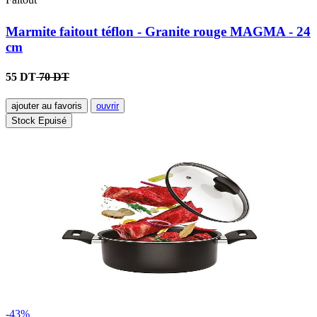
Marmite faitout téflon - Granite rouge MAGMA - 24
cm
55 DT
70 DT
ajouter au favoris
ouvrir
Stock Epuisé
-43%