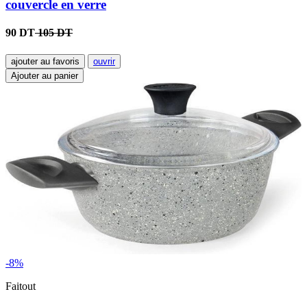
couvercle en verre
90 DT
105 DT
ajouter au favoris
ouvrir
Ajouter au panier
-8%
Faitout