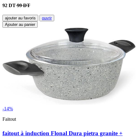
92 DT
99 DT
ajouter au favoris
ouvrir
Ajouter au panier
-14%
Faitout
faitout à induction Flonal Dura pietra granite +