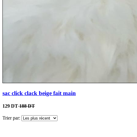
sac click clack beige fait main
129 DT
188 DT
Trier par: