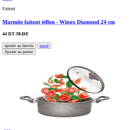
Faitout
Marmite faitout téflon - Winox Diamond 24 cm
44 DT
78 DT
ajouter au favoris
ouvrir
Ajouter au panier