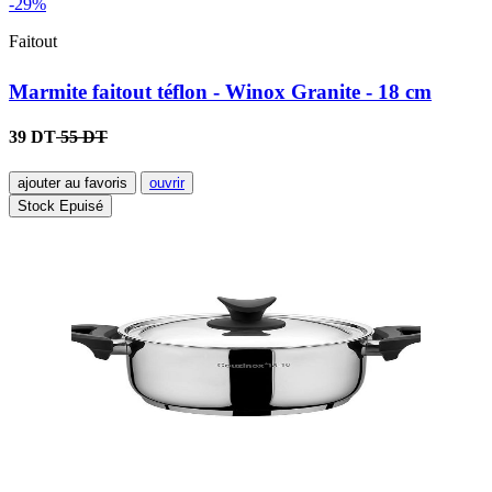
-29%
Faitout
Marmite faitout téflon - Winox Granite - 18 cm
39 DT
55 DT
ajouter au favoris
ouvrir
Stock Epuisé