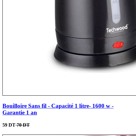
Bouilloire Sans fil - Capacité 1 litre- 1600 w -
Garantie 1 an
59 DT
70 DT