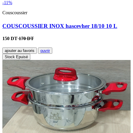
-11%
Couscoussier
COUSCOUSSIER INOX hascevher 18/10 10 L
150 DT
170 DT
ajouter au favoris
ouvrir
Stock Epuisé