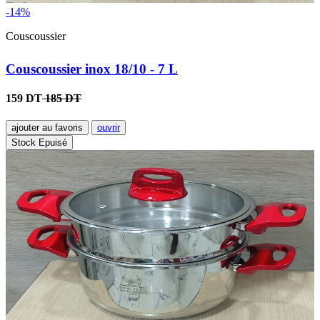
-14%
Couscoussier
Couscoussier inox 18/10 - 7 L
159 DT
185 DT
ajouter au favoris
ouvrir
Stock Epuisé