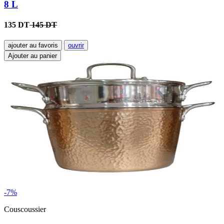
8 L
135 DT
145 DT
ajouter au favoris
ouvrir
Ajouter au panier
-7%
Couscoussier