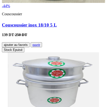
-44%
Couscoussier
Couscoussier inox 18/10 5 L
139 DT
250 DT
ajouter au favoris
ouvrir
Stock Epuisé