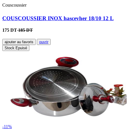
Couscoussier
COUSCOUSSIER INOX hascevher 18/10 12 L
175 DT
185 DT
ajouter au favoris
ouvrir
Stock Epuisé
-11%