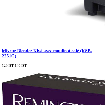
Mixeur Blender Kiwi avec moulin à café (KSB-
2251G)
129 DT
140 DT