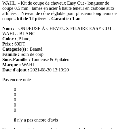
WAHL - Kit de coupe de cheveux Easy Cut - longueur de
coupe 0,5 mm - lames en acier à haute teneur en carbone auto-
affûtées - Niveau de cône réglable pour plusieurs longueurs de
coupe
- kit de 12 pièces
- Garantie : 1 an
Nom :
TONDEUSE À CHEVEUX FILAIRE EASY CUT -
WAHL - BLANC
Color :
,Blanc,
Prix :
69DT
Categorie(s) :
Beauté,
Famille :
Soin de corp
Sous-Famille :
Tondeuse & Epilateur
Marque :
WAHL
Date d'ajout :
2021-08-30 13:19:20
Pas encore noté
0
0
0
0
0
il n'y a pas encore d'avis