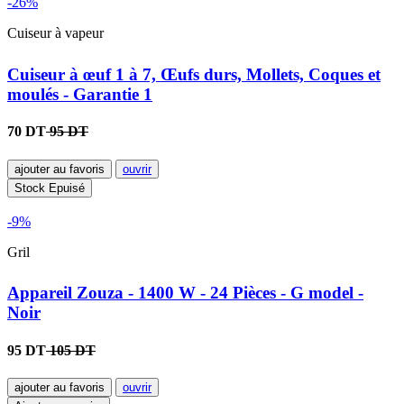
-26%
Cuiseur à vapeur
Cuiseur à œuf 1 à 7, Œufs durs, Mollets, Coques et
moulés - Garantie 1
70 DT
95 DT
ajouter au favoris
ouvrir
Stock Epuisé
-9%
Gril
Appareil Zouza - 1400 W - 24 Pièces - G model -
Noir
95 DT
105 DT
ajouter au favoris
ouvrir