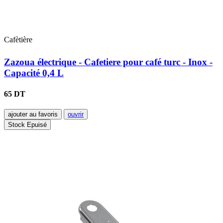
Cafètière
Zazoua électrique - Cafetiere pour café turc - Inox -
Capacité 0,4 L
65 DT
ajouter au favoris
ouvrir
Stock Epuisé