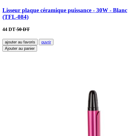
Lisseur plaque céramique puissance - 30W - Blanc
(TFL-084)
44 DT
50 DT
ajouter au favoris
ouvrir
Ajouter au panier