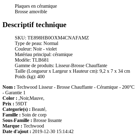
Plaques en céramique
Brosse amovible
Descriptif technique
SKU: TE898HB0OXM4CNAFAMZ
Type de peau: Normal
Couleur: Noir - violet
Matériau principal: céramique
Modèle: TLB681
Gamme de produits: Lisseur-Brosse Chauffante
Taille (Longueur x Largeur x Hauteur cm): 9,2 x 7 x 34 cm
Poids (kg): 400
Nom :
Techwood Lisseur - Brosse Chauffante - Céramique - 200°C
- Garantie 1
Color :
,Noir,Mauve,
Prix :
59DT
Categorie(s) :
Beauté,
Famille :
Soin de corp
Sous-Famille :
Brosse lissante
Marque :
Techwood
Date d'ajout :
2019-12-30 15:14:42