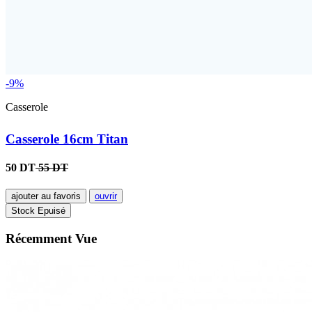
-9%
Casserole
Casserole 16cm Titan
50 DT
55 DT
ajouter au favoris
ouvrir
Stock Epuisé
Récemment Vue