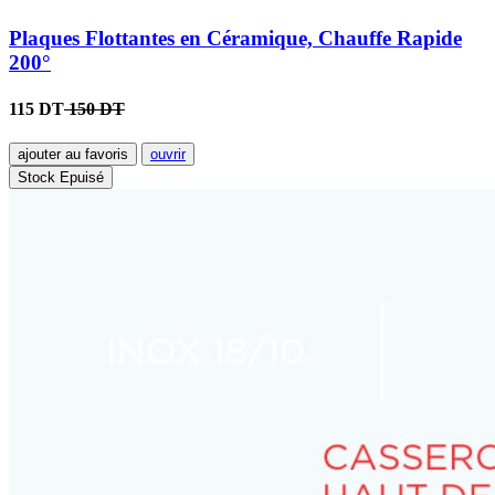
Plaques Flottantes en Céramique, Chauffe Rapide
200°
115 DT
150 DT
ajouter au favoris
ouvrir
Stock Epuisé