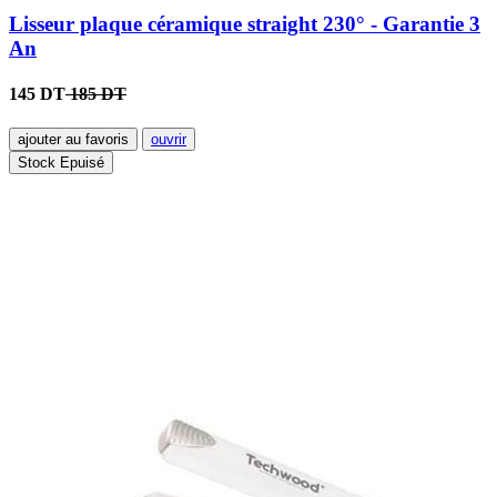
Lisseur plaque céramique straight 230° - Garantie 3
An
145 DT
185 DT
ajouter au favoris
ouvrir
Stock Epuisé